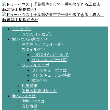
コンセプト
５つのコンセプト
doハウスの家づくり
注文住宅／フルオーダー
スタイル住宅
『STORY』について
ゼロエネルギー住宅
ワンズキューボ
ワンズキューボとは
ワンズキューボの特徴
標準仕様
店舗建築
歯科医院専用サイト
doハウスとは
dohouseとは
会社概要