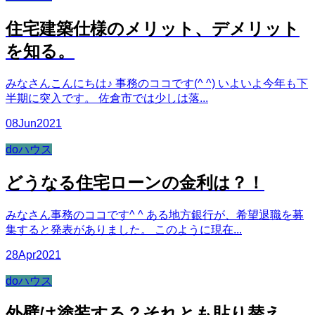
住宅建築仕様のメリット、デメリット
を知る。
みなさんこんにちは♪ 事務のココです(^ ^) いよいよ今年も下
半期に突入です。 佐倉市では少しは落...
08
Jun
2021
doハウス
どうなる住宅ローンの金利は？！
みなさん事務のココです^ ^ ある地方銀行が、希望退職を募
集すると発表がありました。 このように現在...
28
Apr
2021
doハウス
外壁は塗装する？それとも貼り替え