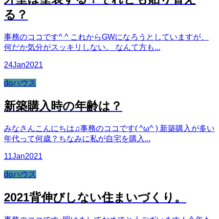
る？
事務のココです^ ^ これからGWになろうとしていますが、
何だか気分がスッキリしない。 なんて方も...
24
Jan
2021
doハウス
新築購入時の年齢は？
みなさんこんにちは♫事務のココです( ^ω^ ) 新築購入が多い
年代って何歳？ちなみに私が自宅を購入...
11
Jan
2021
doハウス
2021背伸びしない住まいづくり。