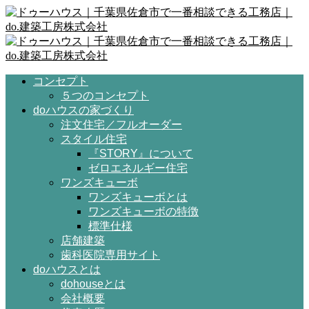
コンセプト
５つのコンセプト
doハウスの家づくり
注文住宅／フルオーダー
スタイル住宅
『STORY』について
ゼロエネルギー住宅
ワンズキューボ
ワンズキューボとは
ワンズキューボの特徴
標準仕様
店舗建築
歯科医院専用サイト
doハウスとは
dohouseとは
会社概要