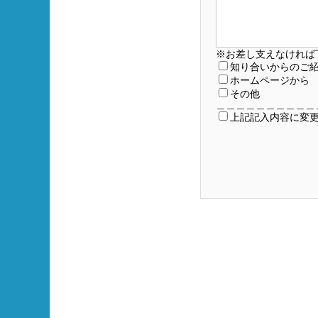
※お差し支えなければ
知り合いからのご
ホームページから
その他
＿＿＿＿＿＿＿＿＿＿
上記記入内容に変