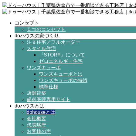
コンセプト
５つのコンセプト
doハウスの家づくり
注文住宅／フルオーダー
スタイル住宅
『STORY』について
ゼロエネルギー住宅
ワンズキューボ
ワンズキューボとは
ワンズキューボの特徴
標準仕様
店舗建築
歯科医院専用サイト
doハウスとは
dohouseとは
会社概要
代表略歴
お客様の声