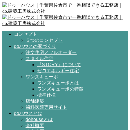
コンセプト
５つのコンセプト
doハウスの家づくり
注文住宅／フルオーダー
スタイル住宅
『STORY』について
ゼロエネルギー住宅
ワンズキューボ
ワンズキューボとは
ワンズキューボの特徴
標準仕様
店舗建築
歯科医院専用サイト
doハウスとは
dohouseとは
会社概要