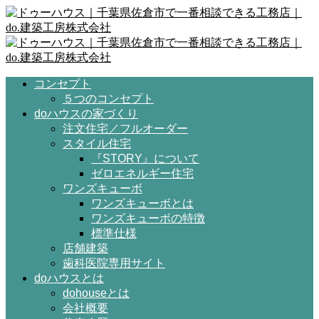
コンセプト
５つのコンセプト
doハウスの家づくり
注文住宅／フルオーダー
スタイル住宅
『STORY』について
ゼロエネルギー住宅
ワンズキューボ
ワンズキューボとは
ワンズキューボの特徴
標準仕様
店舗建築
歯科医院専用サイト
doハウスとは
dohouseとは
会社概要