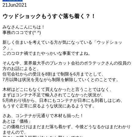
21
Jun
2021
ウッドショックもうすぐ落ち着く？！
みなさんこんにちは！
事務のココです(^ ^)
新しく住まいを考えている方が気になっている「ウッドショッ
ク」。
このコロナ禍でまたやっかいな事案ですよね。
そんな中、業界最大手のプレカット会社のポラテックさんの役員の
方のお話によると、
住宅会社からの受注を8割まで制限を6月までとして、
7月以降は状況を見ながら制限を解除していくとのことです。
木材はどこにもなくて買えなかったと言うことではなく、
まずはコンテナ不足で輸入されてこなかった状況が、
5月終わり頃から、日本にもコンテナが日本にも到着しはじめ、
もうすぐ正常に戻るような状況にあるようです。
さあ、コンテナが元通りで木材も揃った！
あとは「価格」
この価格だけはまだまだ落ち着かず、今後どうなるかはまだわかり
ませんので、