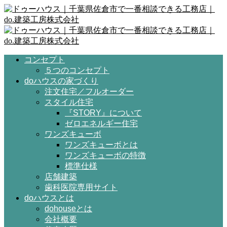
コンセプト
５つのコンセプト
doハウスの家づくり
注文住宅／フルオーダー
スタイル住宅
『STORY』について
ゼロエネルギー住宅
ワンズキューボ
ワンズキューボとは
ワンズキューボの特徴
標準仕様
店舗建築
歯科医院専用サイト
doハウスとは
dohouseとは
会社概要