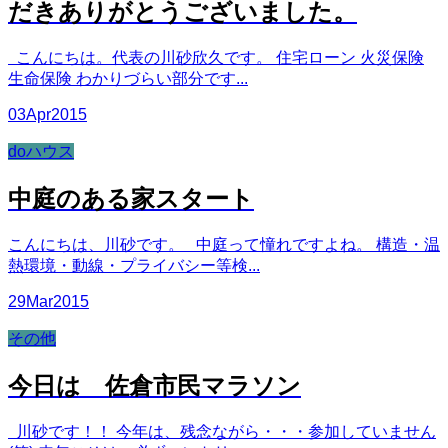
だきありがとうございました。
こんにちは。代表の川砂欣久です。 住宅ローン 火災保険
生命保険 わかりづらい部分です...
03
Apr
2015
doハウス
中庭のある家スタート
こんにちは、川砂です。 中庭って憧れですよね。 構造・温
熱環境・動線・プライバシー等検...
29
Mar
2015
その他
今日は 佐倉市民マラソン
川砂です！！ 今年は、残念ながら・・・参加していません