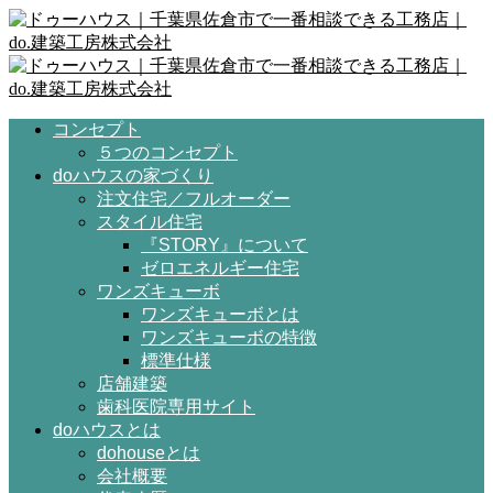
コンセプト
５つのコンセプト
doハウスの家づくり
注文住宅／フルオーダー
スタイル住宅
『STORY』について
ゼロエネルギー住宅
ワンズキューボ
ワンズキューボとは
ワンズキューボの特徴
標準仕様
店舗建築
歯科医院専用サイト
doハウスとは
dohouseとは
会社概要