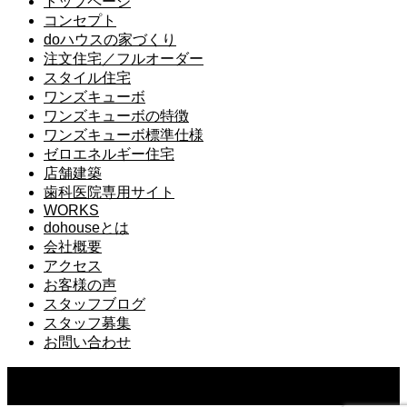
トップページ
コンセプト
doハウスの家づくり
注文住宅／フルオーダー
スタイル住宅
ワンズキューボ
ワンズキューボの特徴
ワンズキューボ標準仕様
ゼロエネルギー住宅
店舗建築
歯科医院専用サイト
WORKS
dohouseとは
会社概要
アクセス
お客様の声
スタッフブログ
スタッフ募集
お問い合わせ
Copyright ©
2026
ドゥーハウス｜千葉県佐倉市で一番相談で
きる工務店｜do.建築工房株式会社. All Rights Reserved.