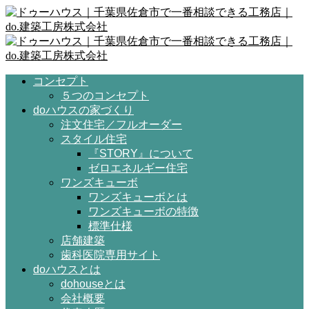
コンセプト
５つのコンセプト
doハウスの家づくり
注文住宅／フルオーダー
スタイル住宅
『STORY』について
ゼロエネルギー住宅
ワンズキューボ
ワンズキューボとは
ワンズキューボの特徴
標準仕様
店舗建築
歯科医院専用サイト
doハウスとは
dohouseとは
会社概要