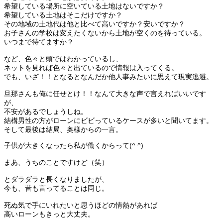
希望している場所に空いている土地はないですか？
希望している土地はそこだけですか？
その地域の土地代は他と比べて高いですか？安いですか？
お子さんの学校は変えたくないから土地が空くのを待っている。
いつまで待てますか？
など、色々と頭ではわかっているし、
ネットを見れば色々と出ているので情報は入ってくる。
でも、いざ！！となるとなんだか他人事みたいに思えて現実逃避。
旦那さんも俺に任せとけ！！なんて大きな声で言えればいいです
が、
不安があるでしょうしね。
結構男性の方がローンにビビっているケースが多いと聞いてます。
そして最後は結局、奥様からの一言。
子供が大きくなったら私が働くからって(^ ^)
まあ、うちのことですけど（笑）
とダラダラと長くなりましたが、
今も、昔も言ってることは同じ。
死ぬ気で手にいれたいと思うほどの情熱があれば
高いローンもきっと大丈夫。