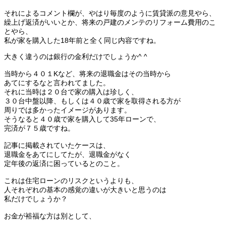
それによるコメント欄が、やはり毎度のように賃貸派の意見やら、
繰上げ返済がいいとか、将来の戸建のメンテのリフォーム費用のこ
とやら、
私が家を購入した18年前と全く同じ内容ですね。
大きく違うのは銀行の金利だけでしょうか^ ^
当時から４０１Kなど、将来の退職金はその当時から
あてにするなと言われてました。
それに当時は２０台で家の購入は珍しく、
３０台中盤以降、もしくは４０歳で家を取得される方が
周りでは多かったイメージがあります。
そうなると４０歳で家を購入して35年ローンで、
完済が７５歳ですね。
記事に掲載されていたケースは、
退職金をあてにしてたが、退職金がなく
定年後の返済に困っているとのこと。
これは住宅ローンのリスクというよりも、
人それぞれの基本の感覚の違いが大きいと思うのは
私だけでしょうか？
お金が裕福な方は別として、