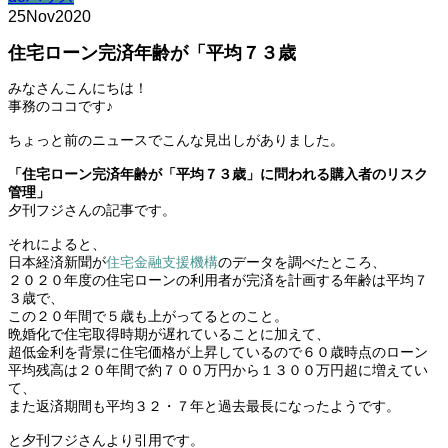
25
Nov
2020
住宅ローン完済年齢が「平均７３歳
みなさんこんにちは！
事務のココです♪
ちょっと前のニュースでこんな見出しがありました。
「住宅ローン完済年齢が「平均７３歳」に問われる購入者のリスク
管理」
夕刊フジさんの記事です。
それによると、
日本経済新聞が
住宅金融支援機構
のデータを調べたところ、
２０２０年度の住宅ローンの利用者が完済を計画する年齢は平均７
３歳で、
この２０年間で５歳も上がってるとのこと。
晩婚化で住宅取得時期が遅れていることに加えて、
超低金利を背景に住宅価格が上昇しているので６０歳時点のローン
平均残高は２０年間で約７００万円から１３００万円超に増えてい
て、
また返済期間も平均３２・７年と過去最長になったようです。
と夕刊フジさんより引用です。