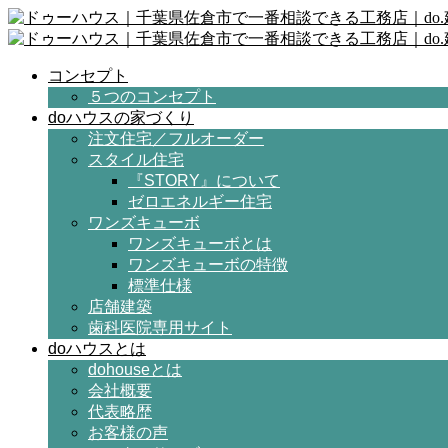
コンセプト
５つのコンセプト
doハウスの家づくり
注文住宅／フルオーダー
スタイル住宅
『STORY』について
ゼロエネルギー住宅
ワンズキューボ
ワンズキューボとは
ワンズキューボの特徴
標準仕様
店舗建築
歯科医院専用サイト
doハウスとは
dohouseとは
会社概要
代表略歴
お客様の声