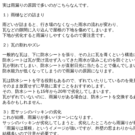
実は雨漏りの原因で多いのがこちらなんです。
１）雨樋などの詰まり
雨どいが詰まると、行き場のなくなった雨水の流れが変わり、
瓦などの隙間に入り込んで屋根の下地を傷めてしまいます。
下地が劣化すると雨漏りしやすくなるので要注意です。
２）瓦の割れやズレ
一般的な瓦は、下に防水シートを張り、その上に瓦を葺くという構造
防水シートは瓦が受け流せず入ってきた雨水が染みこむのを防ぐとい
瓦が割れてしまい、防水シートが直射日光に当たることで傷んでしま
防水能力が低くなってしまうので雨漏りの原因になります。
瓦は防水シートを守る役割もあるので、ずれていたりしているのを発
そのまま放置せずに早急に直すことをおすすめします。
その、防水シートも15年から20年で劣化してしまいます。
瓦がずれていないのに、雨漏りがある場合は、防水シートを交換する
あるかもしれません。
３）窓サッシのパッキンの劣化
これが結構、雨漏りが多いパターンになります。
サッシのパッキンが劣化してしまうと、劣化したところから雨漏りが
「雨漏りは屋根」というイメージが強いですが、外壁の窓まわりから
結構多いので注意が必要です。