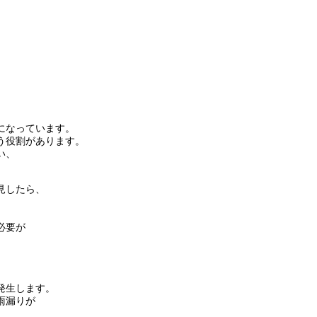
になっています。
う役割があります。
い、
見したら、
必要が
発生します。
雨漏りが