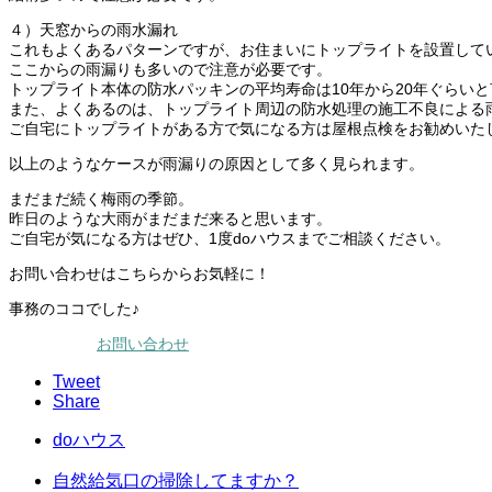
４）天窓からの雨水漏れ
これもよくあるパターンですが、お住まいにトップライトを設置して
ここからの雨漏りも多いので注意が必要です。
トップライト本体の防水パッキンの平均寿命は10年から20年ぐらい
また、よくあるのは、トップライト周辺の防水処理の施工不良による
ご自宅にトップライトがある方で気になる方は屋根点検をお勧めいた
以上のようなケースが雨漏りの原因として多く見られます。
まだまだ続く梅雨の季節。
昨日のような大雨がまだまだ来ると思います。
ご自宅が気になる方はぜひ、1度doハウスまでご相談ください。
お問い合わせはこちらからお気軽に！
事務のココでした♪
お問い合わせ
Tweet
Share
doハウス
自然給気口の掃除してますか？