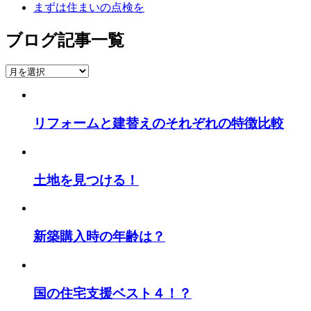
まずは住まいの点検を
ブログ記事一覧
ブ
ロ
グ
記
リフォームと建替えのそれぞれの特徴比較
事
一
覧
土地を見つける！
新築購入時の年齢は？
国の住宅支援ベスト４！？