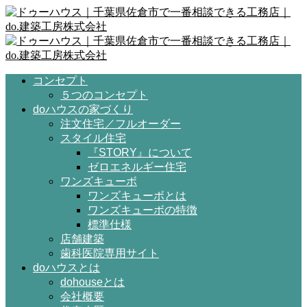
コンセプト
５つのコンセプト
doハウスの家づくり
注文住宅／フルオーダー
スタイル住宅
『STORY』について
ゼロエネルギー住宅
ワンズキューボ
ワンズキューボとは
ワンズキューボの特徴
標準仕様
店舗建築
歯科医院専用サイト
doハウスとは
dohouseとは
会社概要