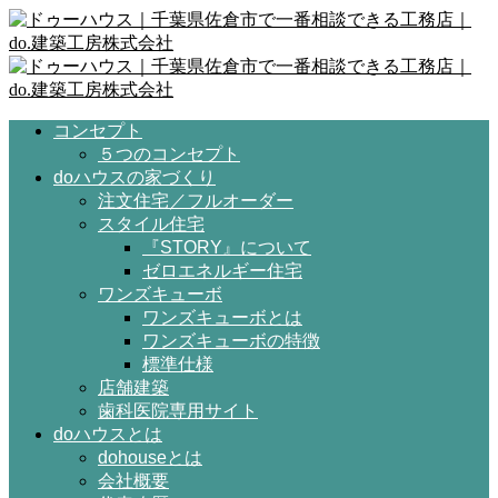
コンセプト
５つのコンセプト
doハウスの家づくり
注文住宅／フルオーダー
スタイル住宅
『STORY』について
ゼロエネルギー住宅
ワンズキューボ
ワンズキューボとは
ワンズキューボの特徴
標準仕様
店舗建築
歯科医院専用サイト
doハウスとは
dohouseとは
会社概要