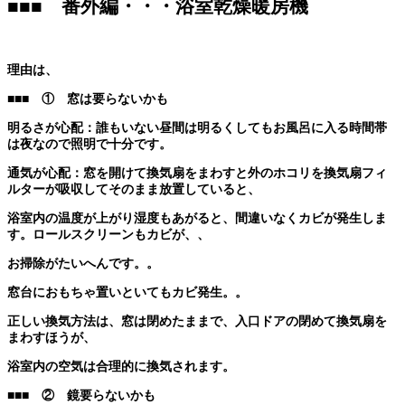
■■■ 番外編・・・浴室乾燥暖房機
理由は、
■■■
① 窓は要らないかも
明るさが心配：誰もいない昼間は明るくしてもお風呂に入る時間帯
は夜なので照明で十分です。
通気が心配：窓を開けて換気扇をまわすと外のホコリを換気扇フィ
ルターが吸収してそのまま放置していると、
浴室内の温度が上がり湿度もあがると、間違いなくカビが発生しま
す。ロールスクリーンもカビが、、
お掃除がたいへんです。。
窓台におもちゃ置いといてもカビ発生。。
正しい換気方法は、窓は閉めたままで、入口ドアの閉めて換気扇を
まわすほうが、
浴室内の空気は合理的に換気されます。
■■■
② 鏡要らないかも