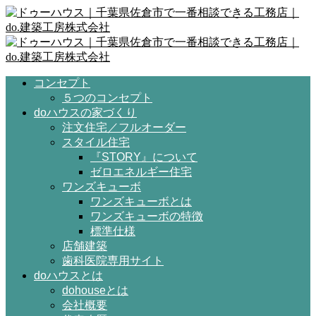
コンセプト
５つのコンセプト
doハウスの家づくり
注文住宅／フルオーダー
スタイル住宅
『STORY』について
ゼロエネルギー住宅
ワンズキューボ
ワンズキューボとは
ワンズキューボの特徴
標準仕様
店舗建築
歯科医院専用サイト
doハウスとは
dohouseとは
会社概要