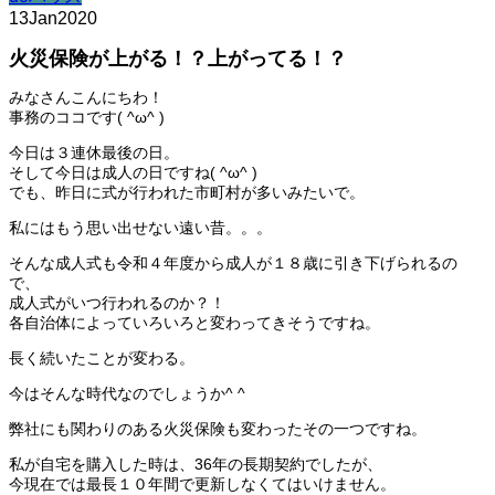
13
Jan
2020
火災保険が上がる！？上がってる！？
みなさんこんにちわ！
事務のココです( ^ω^ )
今日は３連休最後の日。
そして今日は成人の日ですね( ^ω^ )
でも、昨日に式が行われた市町村が多いみたいで。
私にはもう思い出せない遠い昔。。。
そんな成人式も令和４年度から成人が１８歳に引き下げられるの
で、
成人式がいつ行われるのか？！
各自治体によっていろいろと変わってきそうですね。
長く続いたことが変わる。
今はそんな時代なのでしょうか^ ^
弊社にも関わりのある火災保険も変わったその一つですね。
私が自宅を購入した時は、36年の長期契約でしたが、
今現在では最長１０年間で更新しなくてはいけません。