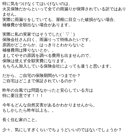
特に気をつけなくてはいけないのは、
火災保険だからといって全ての雨漏りが保障されている訳ではあり
ません。
実際に雨漏りをしていても、屋根に目立った破損がない場合、
補修費が全額出ない場合があります。
実際に私の実家ではそうでした( ´ ▽ ` )
保険会社さん曰く、雨漏りって特殊みたいです。
原因がどこからか、はっきりとわからないと
補修費用は降りないとか。。
ましてやその原因を調べる費用も出ませんので、
保険は使えず全額実費になります。
もちろん加入している保険会社によっても違うと思います。
だから、ご自宅の保険期間がいつまでか？
ご自宅はどこまで保証されているのか？
昨年の台風では問題なかったと安心している方は
特に要注意です！！！
今年もどんな自然災害があるかわかりませんから。
もしかしたら昨年以上も。。
長く住む家のこと。
少々、気にしすぎくらいでちょうどいいのではないでしょうか？