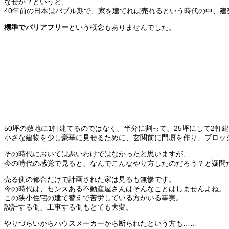
なぜか？というと、
40年前の日本はバブル期で、
家を建てれば売れるという時代の中、建
標準でバリアフリー
という概念もありませんでした。
50坪の敷地に1軒建てるのではなく、半分に割って、25坪にし
て2軒
小さな建物を少し豪華に見せるために、玄関前に門塀を作り、
ブロッ
その時代においては悪いわけではなかったと思いま
すが、
今の時代の感覚で見ると、なんでこんなやり方したのだろう？と疑問
売る側の都合だけで計画された家は見るも無惨です。
今の時代は、
センスある不動産屋さんはそんなことはしませんよね。
この狭小住宅の建て替えで苦労している方がいる事実。
設計する側、工事する側もとても大変。
やりづらいからハウスメーカーから断られたという方も……