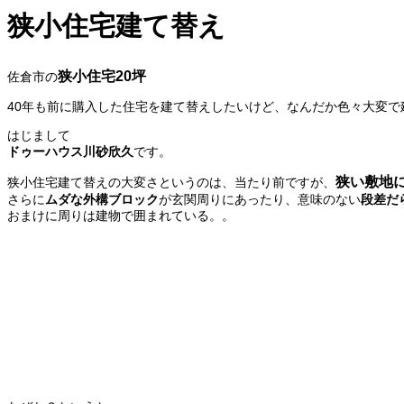
狭小住宅建て替え
狭小住宅20坪
佐倉市の
40年も前に購入した住宅を建て替えしたいけど、なんだか色々大変
はじまして
ドゥーハウス川砂欣久
です。
狭い敷地
狭小住宅建て替えの大変さというのは、当たり前ですが、
さらに
ムダな外構ブロック
が玄関周りにあったり、意味のない
段差だ
おまけに周りは建物で囲まれている。。