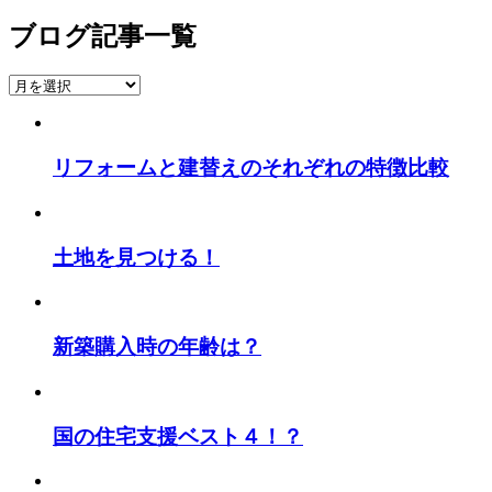
ブログ記事一覧
ブ
ロ
グ
記
リフォームと建替えのそれぞれの特徴比較
事
一
覧
土地を見つける！
新築購入時の年齢は？
国の住宅支援ベスト４！？