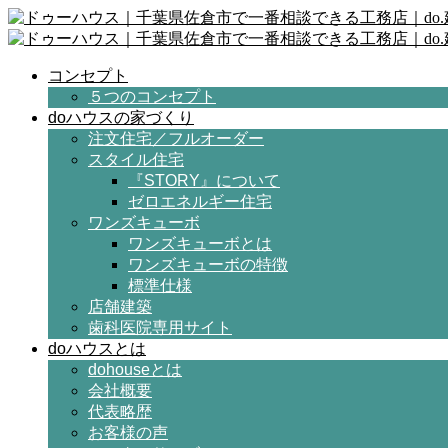
コンセプト
５つのコンセプト
doハウスの家づくり
注文住宅／フルオーダー
スタイル住宅
『STORY』について
ゼロエネルギー住宅
ワンズキューボ
ワンズキューボとは
ワンズキューボの特徴
標準仕様
店舗建築
歯科医院専用サイト
doハウスとは
dohouseとは
会社概要
代表略歴
お客様の声