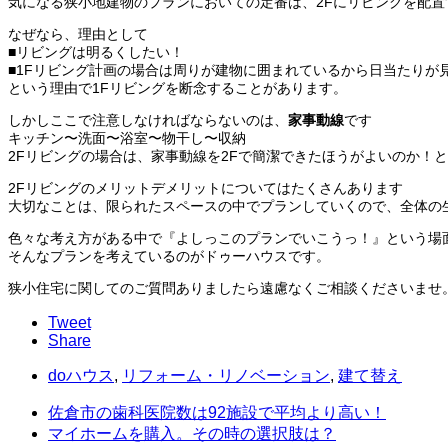
気になる狭小地建物のプランにおいての定番は、2Fにリビングを配置
なぜなら、理由として
■リビングは明るくしたい！
■1Fリビング計画の場合は周りが建物に囲まれているから日当た
りが
という理由で1Fリビングを断念することがあります。
しかしここで注意しなければならないのは、
家事動線
です
キッチン〜洗面〜浴室〜物干し〜収納
2Fリビングの場合は、家事動線を2Fで簡潔できたほうがよいの
か！と
2Fリビングのメリットデメリットについてはたくさんあります
大切なことは、限られたスペースの中でプランしていくので、
全体の
色々な考え方がある中で『よしっこのプランでいこうっ！』という場
そんなプランを考えているのがドゥーハウスです。
狭小住宅に関してのご質問ありましたら遠慮なくご相談くださいま
せ
Tweet
Share
doハウス
,
リフォーム・リノベーション
,
建て替え
佐倉市の歯科医院数は92施設で平均より高い！
マイホームを購入。その時の選択肢は？