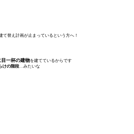
で建て替え計画が止まっているという方へ！
に目一杯の建物
を建てているからです
らけの
階段
…みたいな