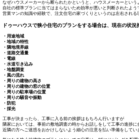
なぜハウスメーカーから断られたかというと、
ハウスメーカーという
自社の標準プランに当てはまらないため効率が悪いと判断された
よう
営業マンの知識や経験で、
注文住宅の家づくりというのは左右される
ドゥーハウスで狭小住宅のプランをする場合は、現在の状況
・用途地域
・地域の特性
・隣地境界線
・道路交通量
・電線
・水道引き込み
・地盤調査
・風の流れ
・周りの建物の高さ
・周りの建物の窓の位置
・周りの駐車場の位置
・周りの騒音や振動
・防犯
・採光
工事が決まったら、工事に入る前の挨拶はもちろん行いますが
隣家においては、
事前の敷地調査の時からお話しをして工事の進捗に
近隣の方へご迷惑をおかけしないよう細心の注意を払い準備をして
い