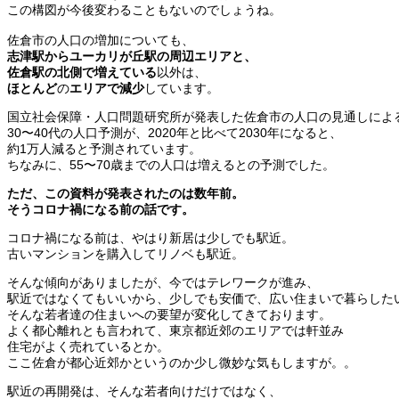
この構図が今後変わることもないのでしょうね。
佐倉市の人口の増加についても、
志津駅からユーカリが丘駅の周辺エリアと、
佐倉駅の北側で増えている
以外は、
ほとんど
の
エリアで減少
しています。
国立社会保障・人口問題研究所が発表した佐倉市の人口の見通しによ
30〜40代の人口予測が、2020年と比べて2030年になると、
約1万人減ると予測されています。
ちなみに、55〜70歳までの人口は増えるとの予測でした。
ただ、この資料が発表されたのは数年前。
そうコロナ禍になる前の話です。
コロナ禍になる前は、やはり新居は少しでも駅近。
古いマンションを購入してリノベも駅近。
そんな傾向がありましたが、今ではテレワークが進み、
駅近ではなくてもいいから、少しでも安価で、広い住まいで暮らした
そんな若者達の住まいへの要望が変化してきております。
よく都心離れとも言われて、東京都近郊のエリアでは軒並み
住宅がよく売れているとか。
ここ佐倉が都心近郊かというのか少し微妙な気もしますが。。
駅近の再開発は、そんな若者向けだけではなく、