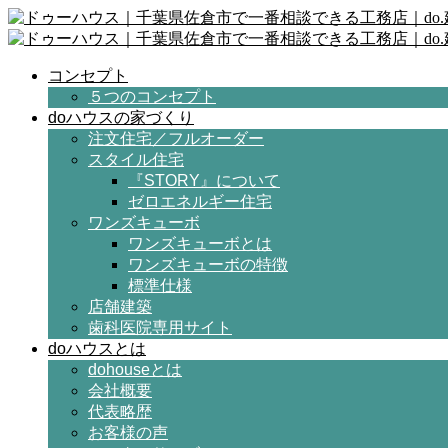
コンセプト
５つのコンセプト
doハウスの家づくり
注文住宅／フルオーダー
スタイル住宅
『STORY』について
ゼロエネルギー住宅
ワンズキューボ
ワンズキューボとは
ワンズキューボの特徴
標準仕様
店舗建築
歯科医院専用サイト
doハウスとは
dohouseとは
会社概要
代表略歴
お客様の声