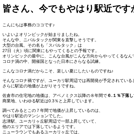
皆さん、今でもやはり駅近です
こんにちは事務のココです♪
いよいよオリンピックが始まりましたね。
そんな中、ニパルタックが関東を直撃しそうです。
大型の台風、その名も「スパルタック」は
27日（火）頃に関東にもやってくるとの予報です。
オリンピックの最中に、こんな台風が
こんな方向からやってくるなん
コロナ渦の中、開催国となった日本にさらなる試練。
こんなコロナ渦だからこそ、楽しい夏にしたいものですね♪
そんなコロナ禍ですが、ユーカリ駅周辺では再開発が予定されている
さらに駅近の地価が上がりそうですね。
佐倉市の住宅地の地価は、アベノミクス以降の８年間で
６.１％下落
商業地、いわゆる駅近は0.3％と上昇しています。
調べてみるとこの７年間で地価が上昇しているのは、
やはり駅近のマンションでした。
志津駅、ユーカリヶ丘駅周辺で一部上昇していて、
他のエリアでは下落しているようです。
ニューラウンでもあるユーカリヶ丘では、