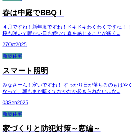
春は中庭でBBQ！
４月ですね！新年度ですね！ドキドキわくわくですね！！
桜も咲いて暖かい日も続いて春を感じることが多く...
27
Oct
2025
新築住宅
スマート照明
みなさーん！寒いですね！ すっかり日が落ちるのもはやく
なって、朝もまだ暗くてなかなか起きられない…な...
03
Sep
2025
新築住宅
家づくりと防犯対策～窓編～