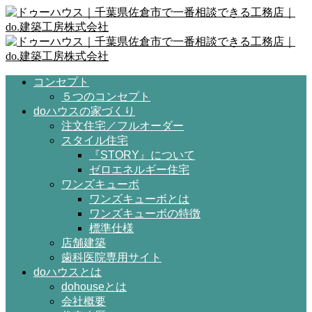
コンセプト
５つのコンセプト
doハウスの家づくり
注文住宅／フルオーダー
スタイル住宅
『STORY』について
ゼロエネルギー住宅
ワンズキューボ
ワンズキューボとは
ワンズキューボの特徴
標準仕様
店舗建築
歯科医院専用サイト
doハウスとは
dohouseとは
会社概要