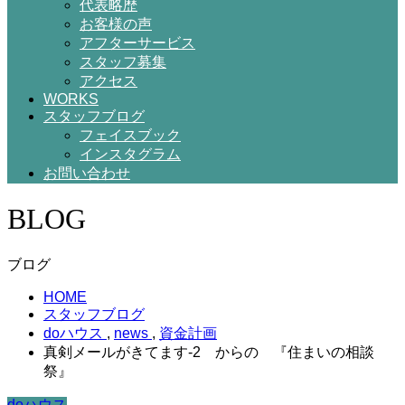
代表略歴
お客様の声
アフターサービス
スタッフ募集
アクセス
WORKS
スタッフブログ
フェイスブック
インスタグラム
お問い合わせ
BLOG
ブログ
HOME
スタッフブログ
doハウス
,
news
,
資金計画
真剣メールがきてます-2 からの 『住まいの相談
祭』
doハウス