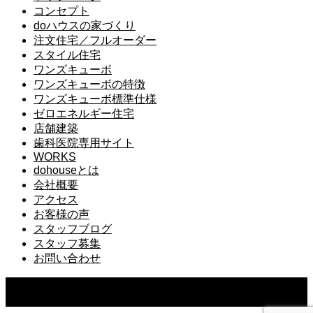
コンセプト
doハウスの家づくり
注文住宅／フルオーダー
スタイル住宅
ワンズキューボ
ワンズキューボの特徴
ワンズキューボ標準仕様
ゼロエネルギー住宅
店舗建築
歯科医院専用サイト
WORKS
dohouseとは
会社概要
アクセス
お客様の声
スタッフブログ
スタッフ募集
お問い合わせ
Copyright ©
2026
ドゥーハウス｜千葉県佐倉市で一番相談で
きる工務店｜do.建築工房株式会社. All Rights Reserved.