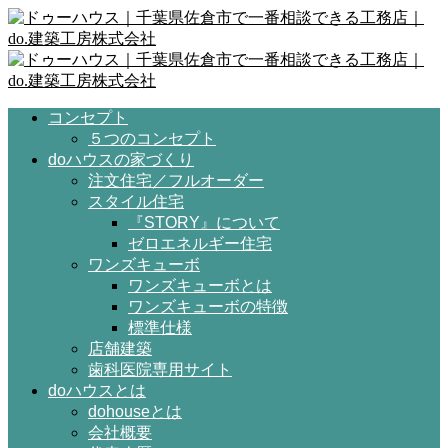
コンセプト
５つのコンセプト
doハウスの家づくり
注文住宅／フルオーダー
スタイル住宅
『STORY』について
ゼロエネルギー住宅
ワンズキューボ
ワンズキューボとは
ワンズキューボの特徴
標準仕様
店舗建築
歯科医院専用サイト
doハウスとは
dohouseとは
会社概要