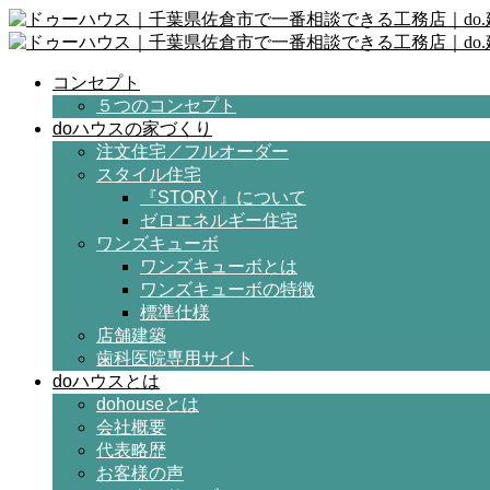
コンセプト
５つのコンセプト
doハウスの家づくり
注文住宅／フルオーダー
スタイル住宅
『STORY』について
ゼロエネルギー住宅
ワンズキューボ
ワンズキューボとは
ワンズキューボの特徴
標準仕様
店舗建築
歯科医院専用サイト
doハウスとは
dohouseとは
会社概要
代表略歴
お客様の声