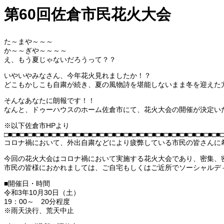
第60回佐倉市民花火大会
た～まや～～～
か～～ぎや～～～～
え、もう夏じゃないだろうって？？
いやいやみなさん、今年花火見れましたか！？
どこもかしこも自粛が続き、夏の風物詩を堪能しないまま冬を迎えた
そんなあなたに朗報です！！
なんと、ドゥーハウスのホーム佐倉市にて、花火大会の開催が決定い
※以下佐倉市HPより
□■□■□■□■□■□■□■□■□■□■□■□■□■□■□■□■□■□■□■□■□■□■□■□■□■□■□■□
コロナ禍において、外出自粛などにより疲弊している市民の皆さんに
今回の花火大会はコロナ禍において実施する花火大会であり、密集、密
市民の皆様におかれましては、ご自宅もしくはご近所でソーシャルデ
■開催日・時間
令和3年10月30日（土）
19：00～ 20分程度
※雨天決行、荒天中止