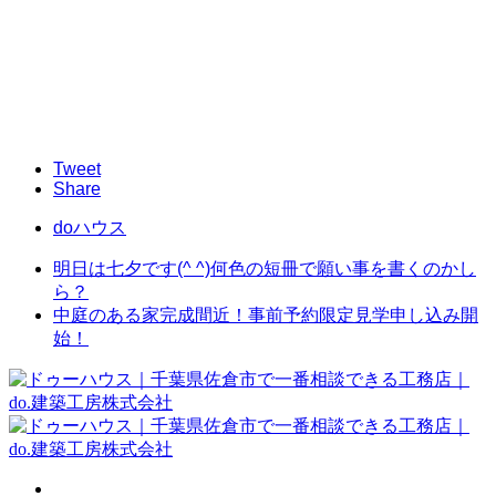
Tweet
Share
doハウス
明日は七夕です(^ ^)何色の短冊で願い事を書くのかし
ら？
中庭のある家完成間近！事前予約限定見学申し込み開
始！