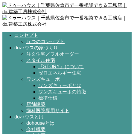
コンセプト
５つのコンセプト
doハウスの家づくり
注文住宅／フルオーダー
スタイル住宅
『STORY』について
ゼロエネルギー住宅
ワンズキューボ
ワンズキューボとは
ワンズキューボの特徴
標準仕様
店舗建築
歯科医院専用サイト
doハウスとは
dohouseとは
会社概要