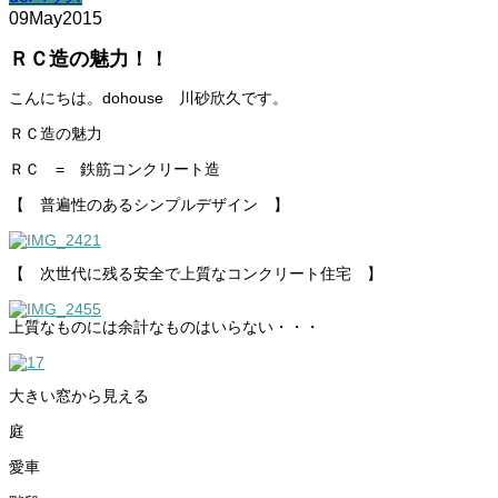
09
May
2015
ＲＣ造の魅力！！
こんにちは。dohouse 川砂欣久です。
ＲＣ造の魅力
ＲＣ = 鉄筋コンクリート造
【 普遍性のあるシンプルデザイン 】
【 次世代に残る安全で上質なコンクリート住宅 】
上質なものには余計なものはいらない・・・
大きい窓から見える
庭
愛車