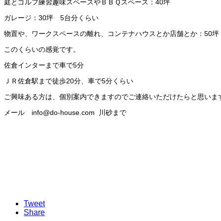
庭とゴルフ練習趣味スペースやＢＢＱスペース：40坪
ガレージ：30坪 5台分くらい
物置や、ワークスペースの離れ、コンテナハウスとか店舗とか：50坪
このくらいの感覚です。
佐倉インターまで車で5分
ＪＲ佐倉駅まで徒歩20分、車で5分くらい
ご興味ある方は、個別案内できますのでご連絡いただけたらと思いま
メール info@do-house.com 川砂まで
Tweet
Share