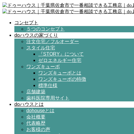
コンセプト
５つのコンセプト
doハウスの家づくり
注文住宅／フルオーダー
スタイル住宅
『STORY』について
ゼロエネルギー住宅
ワンズキューボ
ワンズキューボとは
ワンズキューボの特徴
標準仕様
店舗建築
歯科医院専用サイト
doハウスとは
dohouseとは
会社概要
代表略歴
お客様の声