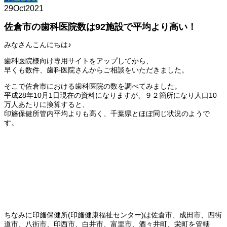
29
Oct
2021
佐倉市の歯科医院数は92施設で平均より高い！
みなさんこんにちは♪
歯科医院様向け専用サイトをアップしてから、
早くも数件、歯科医院さんからご相談をいただきました。
そこで佐倉市における歯科医院の数を調べてみました。
平成28年10月1日現在の資料になりますが、９２箇所になり人口10
万人あたりに換算すると、
印旛保健所管内平均よりも高く、千葉県とほぼ同じ状況のようで
す。
ちなみに印旛保健所(印旛健康福祉センター)は佐倉市、成田市、四街
道市、八街市、印西市、白井市、富里市、酒々井町、栄町を管轄