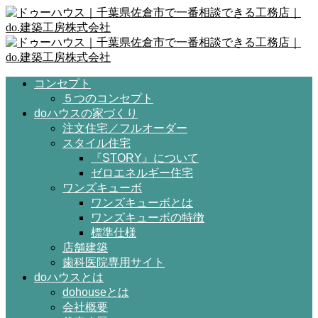
コンセプト
５つのコンセプト
doハウスの家づくり
注文住宅／フルオーダー
スタイル住宅
『STORY』について
ゼロエネルギー住宅
ワンズキューボ
ワンズキューボとは
ワンズキューボの特徴
標準仕様
店舗建築
歯科医院専用サイト
doハウスとは
dohouseとは
会社概要