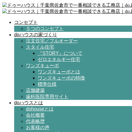
コンセプト
５つのコンセプト
doハウスの家づくり
注文住宅／フルオーダー
スタイル住宅
『STORY』について
ゼロエネルギー住宅
ワンズキューボ
ワンズキューボとは
ワンズキューボの特徴
標準仕様
店舗建築
歯科医院専用サイト
doハウスとは
dohouseとは
会社概要
代表略歴
お客様の声