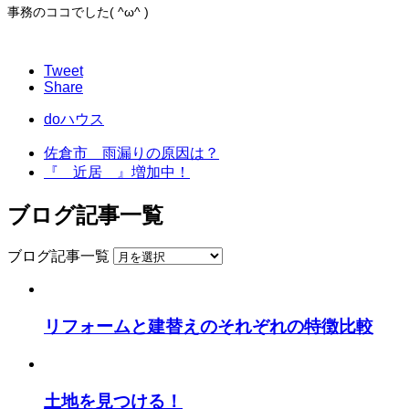
事務のココでした( ^ω^ )
Tweet
Share
doハウス
佐倉市 雨漏りの原因は？
『 近居 』増加中！
ブログ記事一覧
ブログ記事一覧
リフォームと建替えのそれぞれの特徴比較
土地を見つける！