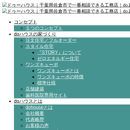
コンセプト
５つのコンセプト
doハウスの家づくり
注文住宅／フルオーダー
スタイル住宅
『STORY』について
ゼロエネルギー住宅
ワンズキューボ
ワンズキューボとは
ワンズキューボの特徴
標準仕様
店舗建築
歯科医院専用サイト
doハウスとは
dohouseとは
会社概要
代表略歴
お客様の声